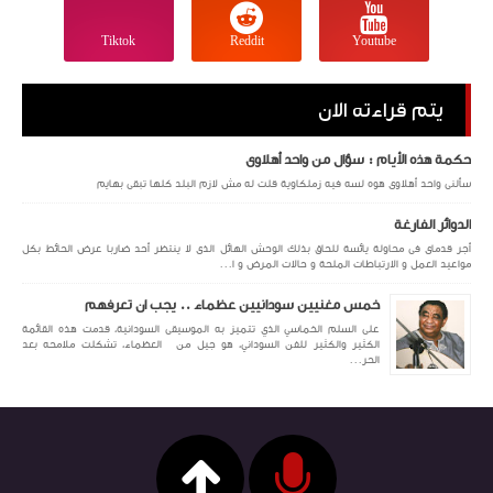
Tiktok
Reddit
Youtube
يتم قراءته الان
حكمة هذه الأيام : سؤال من واحد أهلاوى
سألنى واحد أهلاوى هوه لسه فيه زملكاوية قلت له مش لازم البلد كلها تبقى بهايم
الدوائر الفارغة
أجر قدماى فى محاولة يائسة للحاق بذلك الوحش الهائل الذى لا ينتظر أحد ضاربا عرض الحائط بكل
مواعيد العمل و الارتباطات الملحة و حالات المرض و ا...
خمس مغنيين سودانيين عظماء .. يجب ان تعرفهم
على السلم الخماسي الذي تتميز به الموسيقى السودانية، قدمت هذه القائمة
الكثير والكثير للفن السوداني، هو جيل من العظماء، تشكلت ملامحه بعد
الحر...