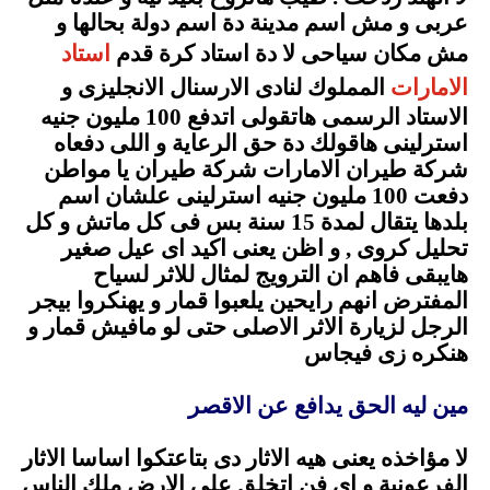
عربى و مش اسم مدينة دة اسم دولة بحالها و
مش مكان سياحى لا دة استاد كرة قدم
استاد
الامارات
المملوك لنادى الارسنال الانجليزى و
الاستاد الرسمى هاتقولى اتدفع 100 مليون جنيه
استرلينى هاقولك دة حق الرعاية و اللى دفعاه
شركة طيران الامارات شركة طيران يا مواطن
دفعت 100 مليون جنيه استرلينى علشان اسم
بلدها يتقال لمدة 15 سنة بس فى كل ماتش و كل
تحليل كروى , و اظن يعنى اكيد اى عيل صغير
هايبقى فاهم ان الترويج لمثال للاثر لسياح
المفترض انهم رايحين يلعبوا قمار و يهنكروا بيجر
الرجل لزيارة الاثر الاصلى حتى لو مافيش قمار و
هنكره زى فيجاس
.
مين ليه الحق يدافع عن الاقصر
.
لا مؤاخذه يعنى هيه الاثار دى بتاعتكوا اساسا الاثار
الفرعونية و اى فن اتخلق على الارض ملك الناس