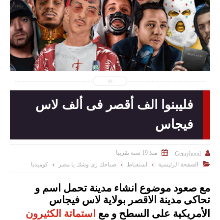
2025-05-11
Gemyhood
شاهد الموضوع
فليبنوا الف أقصر فى ألف لاس
فيجاس

منذ 19 سنة تقريبا

Gemyhood

الصفحة الرئيسية
استعباط
صباحك زى وشك يا مصر
كوميديا
مع صعود موضوع انشاء مدينة تحمل اسم و
تحاكى مدينة الاقصر بولاية لاس فيجاس
الأمريكية على السطح و مع
استماتة الكثيرون