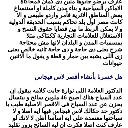
عارف برضو جابوها منين دى كمان فمحاكاة
الاماكن السياحية و بناء مدن كاملة او استنساخ
بعض المناطق الاثرية فأمر واردو طبيعى و الا
كانت مصر اول بلد تحاكم بسبب الحديقة الدولية
و لا يمكن الربط ما بين قضايا حقوق النسخ و
الاستغلال للعلامات التجارية ككنتاكى مثلا
بمسميات المدن و البلدان لانها مش محتاجة
شرح يعنى دى حاجة و دى حاجة تانيه خالص يعنى
زى اللى يشبه بين حمار و قطة و يقول ما الاثنين
حيوانات
.
هل خسرنا بأنشاء أقصر لاس فيجاس
.
الدكتور العلامة اللى نوارة جابت كلامه بيقول ان
عدد السياح هناك اصبح 46 ملوين سائح و بيتسأل
بحزن عن عدد السياح فى الاقصر الاصلية طيب يا
دكتور حد حكالك لاس فيجاس فيها ايه اصلا و لا
سياحتها معتمدة على ايه اساسا اظن لا لانك لو
عارف كنت اصلا فكرت ان ليه السائح يزور تقليد