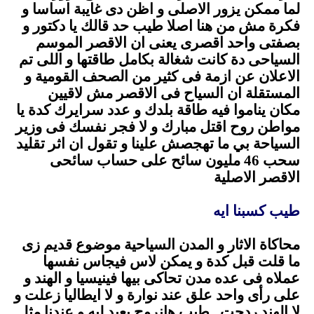
لما ممكن يزور الاصلى و اظن دى غايبة اساسا و
فكرة مش من هنا اصلا طيب حد قالك يا دكتور و
بصفتى واحد اقصرى يعنى ان الاقصر الموسم
السياحى دة كانت شغالة بكامل طاقتها و اللى تم
الاعلان عن ازمة فى كثير من الصحف القومية و
المستقلة ان السياح فى الاقصر مش لاقيين
مكان يناموا فيه طاقة بلدك و عدد سرايرك كدة يا
مواطن روح اقتل مبارك و لا فجر نفسك فى وزير
السياحة بي ما تهجصش علينا و تقول ان اثر تقليد
سحب 46 مليون سائح على حساب سائحى
الاقصر الاصلية
.
طيب كسبنا ايه
.
محاكاة الاثار و المدن السياحية موضوع قديم زى
ما قلت قبل كدة و يمكن لاس فيجاس نفسها
عملاه فى عده مدن تحاكى بيها فينيسيا و الهند و
على رأى واحد علق عند نوارة و لا ايطاليا زعلت و
لا الهند ردحت . طيب هانروح بعيد ليه و عندنا مثل