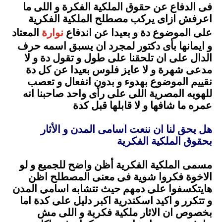
فى الدفاع عن حقوق الملكية الفكرة و اللى ما
اعرفش ازاى يركب مصطلح الملكية الفكرية
على الموضوع دة و بعيدا عن اندفاع
نوارة
المعتاد
و ايمانها بأى دكتور لمجرد ان يسبق اسمه حرف
الدال على ان تلحقنا على طول و تقول دة و لا
مدعى شهرة و لا عايز فلوس بعيدا عن كل دة
نقييم الموضوع بهدوء و بدون انفعال و تعصب
للهويه المصرية اللى على رأى واحد صاحبنا انه
عمره ما شافها و لا قابلها قبل كدة
.
هل يحق لنا ان ننعت اسامى المدن و الأثار
بحقوق الملكية الفكرية
.
مسمى الملكية الفكرية أظن واضح للجميع و لو
الاخوة فكروا شوية فى معنى المصطلح اظن
هايتكسفوا على دمهم حيث تتشابه اسامى المدن
و تتكرر و اكيد اسكندرية اكبر دليل على كدة اما
بخصوص ان الاثار ملكية فكرية و اللى مش