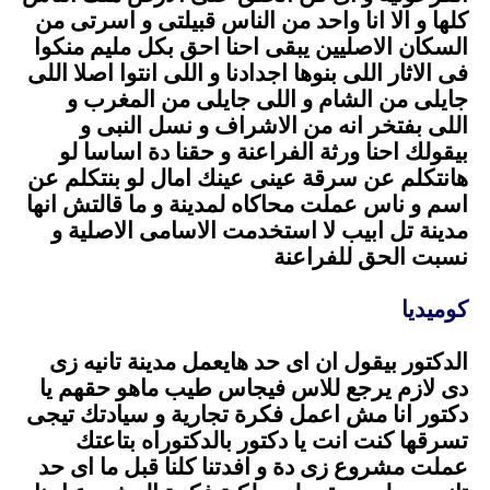
كلها و الا انا واحد من الناس قبيلتى و اسرتى من
السكان الاصليين يبقى احنا احق بكل مليم منكوا
فى الاثار اللى بنوها اجدادنا و اللى انتوا اصلا اللى
جايلى من الشام و اللى جايلى من المغرب و
اللى بفتخر انه من الاشراف و نسل النبى و
بيقولك احنا ورثة الفراعنة و حقنا دة اساسا لو
هانتكلم عن سرقة عينى عينك امال لو بنتكلم عن
اسم و ناس عملت محاكاه لمدينة و ما قالتش انها
مدينة تل ابيب لا استخدمت الاسامى الاصلية و
نسبت الحق للفراعنة
.
كوميديا
.
الدكتور بيقول ان اى حد هايعمل مدينة تانيه زى
دى لازم يرجع للاس فيجاس طيب ماهو حقهم يا
دكتور انا مش اعمل فكرة تجارية و سيادتك تيجى
تسرقها كنت انت يا دكتور بالدكتوراه بتاعتك
عملت مشروع زى دة و افدتنا كلنا قبل ما اى حد