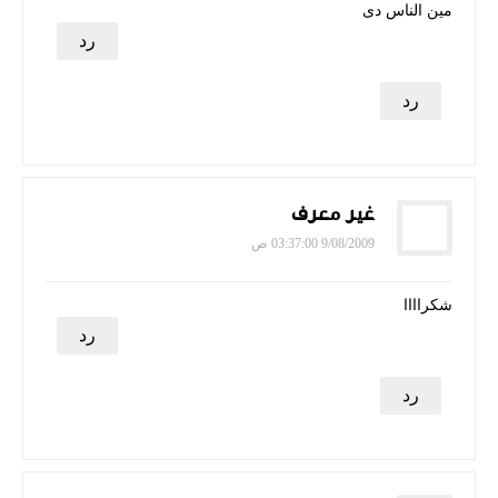
مين الناس دى
رد
رد
غير معرف
9/08/2009 03:37:00 ص
شكراااا
رد
رد