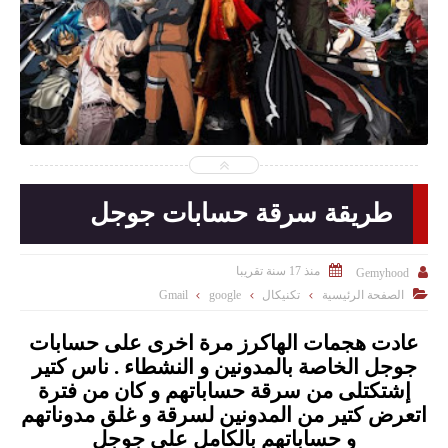
2016-03-07
Gemyhood
شاهد الموضوع
طريقة سرقة حسابات جوجل

منذ 17 سنة تقريبا

Gemyhood

الصفحة الرئيسية
تكنيكال
google
Gmail
عادت هجمات الهاكرز مرة اخرى على حسابات
جوجل الخاصة بالمدونين و النشطاء . ناس كتير
إشتكتلى من سرقة حساباتهم و كان من فترة
اتعرض كتير من المدونين لسرقة و غلق مدوناتهم
و حساباتهم بالكامل على جوجل