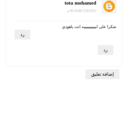
tota mohamed
2/20/2012 09:19:00 م
شكرا على ايييييييييييه انت ياهودي
رد
رد
إضافة تعليق