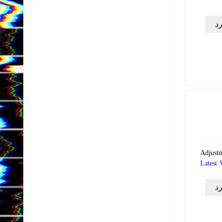
د
Adjust
Latest 
د