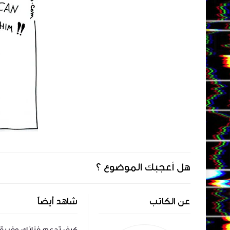
هل أعجبك الموضوع ؟
عن الكاتب
شاهد أيضاً
ي هود:
طائة | لايڤ صالون مع جيمي هود:
كيف تدعم فنانك وفريق