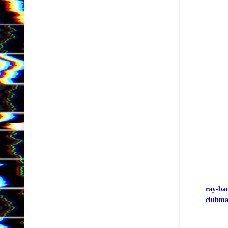
ray-ba
clubma