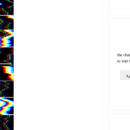
the chai
to tote
د