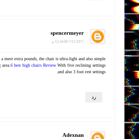
spencermeyer
7/11/2017 12:44:00 م
a mere extra pounds, the chair is ultra-light and also simple
 area.
6 best high chairs Review
With five reclining settings
and also 3 foot rest settings.
رد
Adexnan