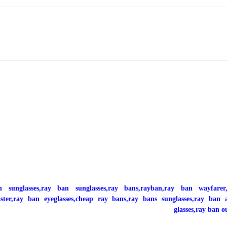
n sunglasses,ray ban sunglasses,ray bans,rayban,ray ban wayfarer
ster,ray ban eyeglasses,cheap ray bans,ray bans sunglasses,ray ban 
glasses,ray ban o