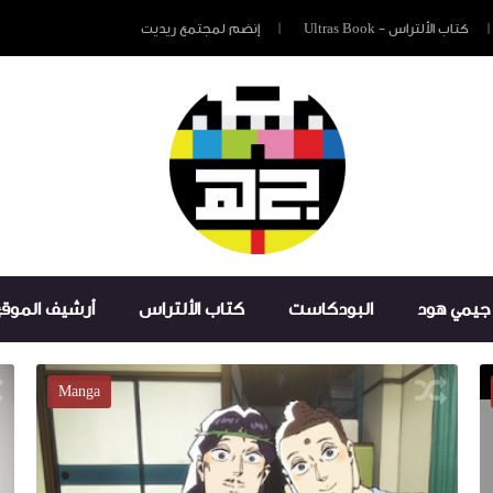
كتاب الألتراس - Ultras Book
إنضم لمجتمع ريديت
جيمي هود
البودكاست
كتاب الألتراس
أرشيف الموق
موزيكا