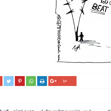




ك
خمس مغنيين سودانيين عظماء
محمد فويتح .. الاسكا