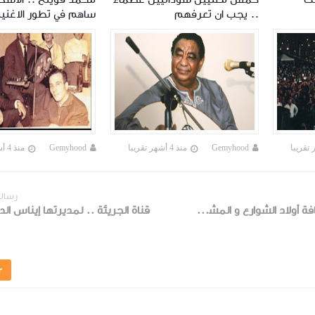
.. يجب ان تعرفهم
ساهم في تطور الاغنية
Gemyhood
منذ 4 أشهر تقريبا
Gemyhood
منذ 4 أشهر تقريبا
رسالة
Street Sense صحافة أولاد الشوارع و المشردين
قناة الجريئة .. لمديرتها إيناس ال