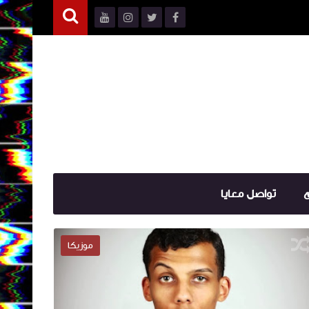
ع
تواصل معايا
روووح