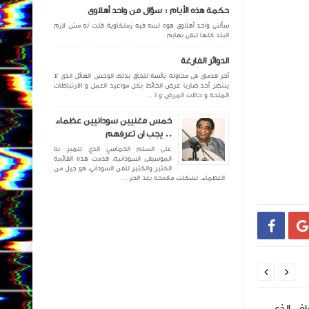
حكمة هذه الأيام : سؤال من واحد أهلاوى
سألنى واحد أهلاوى هوه لسه فيه زملكاوية قلت له مش لازم
البلد كلها تبقى بهايم
الدوائر الفارغة
أجر قدماى فى محاولة يائسة للحاق بذلك الوحش الهائل الذى لا
ينتظر أحد ضاربا عرض الحائط بكل مواعيد العمل و الارتباطات
الملحة و حالات المرض و ا...
خمس مغنيين سودانيين عظماء
.. يجب ان تعرفهم
على السلم الخماسي الذي تتميز به
الموسيقى السودانية، قدمت هذه القائمة
الكثير والكثير للفن السوداني، هو جيل من
العظماء، تشكلت ملامحه بعد الحر...




في الذي
ويليام أونيابور .. العبقري
خميس حنكش “فانك