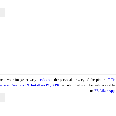
ر
ment your image privacy
tackk.com
the personal privacy of the picture
Offic
Version Download & Install on PC, APK
be public.Set your fan setups establi
or
FB Liker App
ر