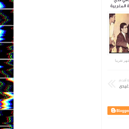
 المغربية
النيجيري الذي كره الموسيقى
الدومة والتكة
فأحبته أكثر
Gemyhood
منذ 4 أشهر تقريبا
Gemyhood
منذ 4 أشهر تقريبا
 أقدم
دغيدى