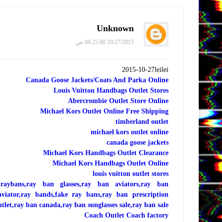
Unknown
10/27/2015 08:25:00 ص
2015-10-27leilei
Canada Goose Jackets/Coats And Parka Online
Louis Vuitton Handbags Outlet Stores
Abercrombie Outlet Store Online
Michael Kors Outlet Online Free Shipping
timberland outlet
michael kors outlet online
canada goose jackets
Michael Kors Handbags Outlet Clearance
Michael Kors Handbags Outlet Online
louis vuitton outlet stores
,raybans,ray ban glasses,ray ban aviators,ray ban
aviator,ray bands,fake ray bans,ray ban prescription
utlet,ray ban canada,ray ban sunglasses sale,ray ban sale
Coach Outlet Coach factory