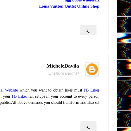
ugg boots wholesale
Louis Vuitton Outlet Online Shop
رد
MicheleDavila
6/10/2017 01:56:00 م
ial Website
which you want to obtain likes must
FB Liker
sh your
FB Liker
fan setups in your account to every person
public.All above demands you should transform and also set.
رد