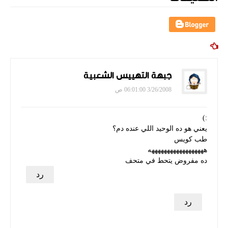
جبهة التهييس الشعبية
3/26/2008 06:01:00 ص
:)
يعني هو ده الوحيد اللي عنده دم؟
طب كويس
ههههههههههههههههههه
ده مفروض يتحط في متحف
رد
رد