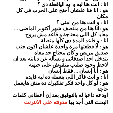
انا : انت هنا ليه و ايه اليافطة دى ؟
هو : انا هنا علشان أحتج على الحرب فى كل
مكان
انا : و انت هنا من امتى ؟
هو :انا هنا من منتصف شهر أكتوبر الماضى ...
معايا كل اللى محتاجة و قاعد مش يروح
انا : و قاعد المدة دى كلها متصلة
هو : لا قطعتها مرة واحدة علشان اكون جنب
صديق مريض و كان محتاج حد معاه
يتدخل احد اصدقائى و يسأله عن ديانته بعد ان
لاحظ وجود صليب منقوش على جبهته
هو : أنا إنسان ... فقط إنسان
انا : و انت فاكر اللى بتعمله دة ليه فايده
هو : لو كل واحد فكر تفكيرك دة مش هايعمل
حاجة
اودعه داعيا له بالتوفيق بعد إن أعطانى كلمات
البحث التى أجد بها
مدونته على الانترنت