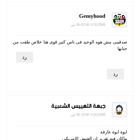
Gemyhood
3/26/2008 06:02:00 ص
صدقينى مش هوه الوحيد فى ناس كتير قوى هنا خلاص طقت من
جنابها
رد
رد
جبهة التهييس الشعبية
3/26/2008 06:18:00 ص
ايوة ايوة عارفة
ماكان فيه تقرير ان الجيش الامريكي