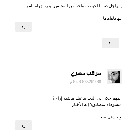
يا راجل دة انا احبطت واحد من المحامين بتوع جوانتانامو
نيهاهاهاهاها
رد
رد
مراقب مصري
3/26/2008 05:50:00 م
المهم حكي لي الدنيا بتاعتك ماشية إزاي؟
مبسوط؟ متضايق؟ إيه الأخبار
واحشني بجد
رد