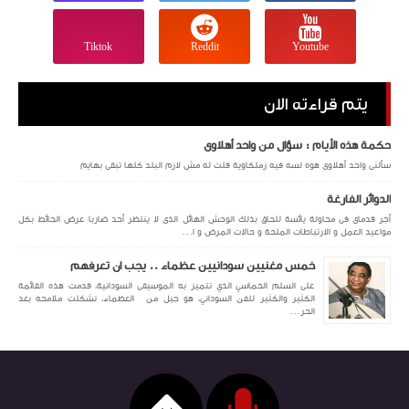
Tiktok
Reddit
Youtube
يتم قراءته الان
حكمة هذه الأيام : سؤال من واحد أهلاوى
سألنى واحد أهلاوى هوه لسه فيه زملكاوية قلت له مش لازم البلد كلها تبقى بهايم
الدوائر الفارغة
أجر قدماى فى محاولة يائسة للحاق بذلك الوحش الهائل الذى لا ينتظر أحد ضاربا عرض الحائط بكل
مواعيد العمل و الارتباطات الملحة و حالات المرض و ا...
خمس مغنيين سودانيين عظماء .. يجب ان تعرفهم
على السلم الخماسي الذي تتميز به الموسيقى السودانية، قدمت هذه القائمة
الكثير والكثير للفن السوداني، هو جيل من العظماء، تشكلت ملامحه بعد
الحر...