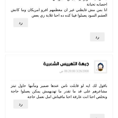
احصابه تحبانة
انا بس مش غايظني غير ان معظمهم افرو امريكان وما كانش
العشم السود يعملوا فينا كده ده احنا غلابة زي بعض
رد
رد
جبهة التهييس الشعبية
3/26/2008 06:20:00 ص
باقول لك ايه لو قابلت ناس عندها ضمير ومأنبها حاول تبتز
مشاعرهم على قد ما تقدر ما تهديهمش يمكن يعملوا حاجة
ونخلص احنا انت عارفة احنا مافيناش امل نعمل حاجة
رد