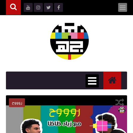
روووح