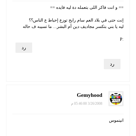
== و انت فاكر اللى بتعمله دة ليه فايده ==
إنت حتى في بلاد العم سام رايح توزع إحباط ع الناس؟؟
ليه يا بني بتكسر مجاديف دين أم البشر... ما تسيبه ف حاله
:P
رد
رد
Gemyhood
3/26/2008 05:46:00 م
انينموس