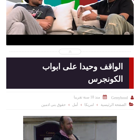
2024-10-10
Gemyhood
شاهد الموضوع
الواقف وحيدا على ابواب
الكونجرس

منذ 18 سنة تقريبا

Gemyhood

الصفحة الرئيسية
امريكا
أمل
حقوق بنى ادمين