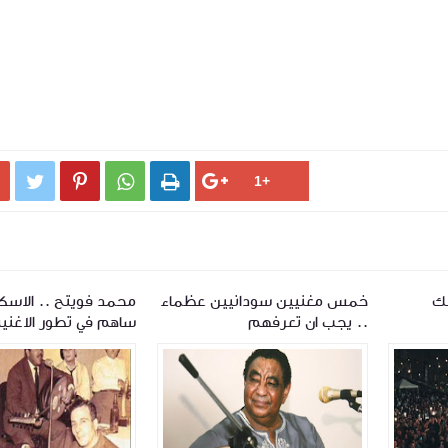




ك
خمس مغنيين سودانيين عظماء
محمد فويتح .. الاسكا
.. يجب ان تعرفهم
ساهم في تطور الاغنية