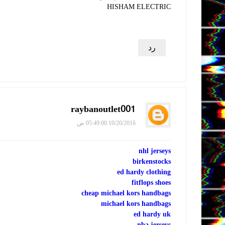
HISHAM ELECTRIC
رد
raybanoutlet001
10/20/2016 05:49:00 ص
nhl jerseys
birkenstocks
ed hardy clothing
fitflops shoes
cheap michael kors handbags
michael kors handbags
ed hardy uk
nba jerseys