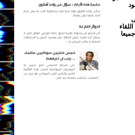
ود
حكمة هذه الأيام : سؤال من واحد أهلاوى
سألنى واحد أهلاوى هوه لسه فيه زملكاوية قلت له مش لازم
البلد كلها تبقى بهايم
ى
للقاء
الدوائر الفارغة
جميعا
أجر قدماى فى محاولة يائسة للحاق بذلك الوحش الهائل الذى لا
ينتظر أحد ضاربا عرض الحائط بكل مواعيد العمل و الارتباطات
الملحة و حالات المرض و ا...
خمس مغنيين سودانيين عظماء
.. يجب ان تعرفهم
على السلم الخماسي الذي تتميز به
الموسيقى السودانية، قدمت هذه القائمة
الكثير والكثير للفن السوداني، هو جيل من
العظماء، تشكلت ملامحه بعد الحر...