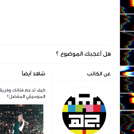
هل أعجبك الموضوع ؟
عن الكاتب
شاهد أيضاً
ي هود:
طائة | لايڤ صالون مع جيمي هود:
كيف تدعم فنانك وفريق
ادات
حوار مع الشاعر مصطفى إبراهيم
الموسيقي المفضل؟
(الجزء الثاني)