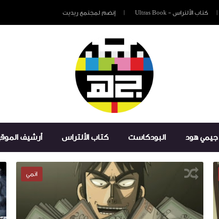
كتاب الألتراس - Ultras Book
إنضم لمجتمع ريديت
جيمي هود
البودكاست
كتاب الألتراس
أرشيف الموق
انمي