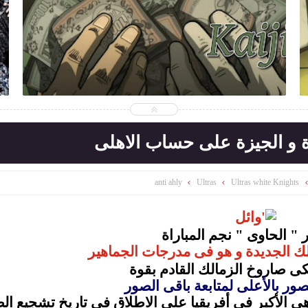
2015-07-15
Gemyhood
شاهد الموضوع
ة و الجيزة على حساب الاهلى
anti ahly
Ultras
Ultras white Knights
 " الحاوى " نجم المباراة
كى صاروخ الزمالك القادم بقوة
ر بالأعلى لمتابعة باقى الصور
 الأكبر فى أفريقيا على الاطلاق فى تاريخ تشجيع الص