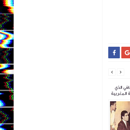




في الذي
ويليام أونيابور .. العبقري
خميس حنكش “فانك
 المغربية
النيجيري الذي كره الموسيقى
الدومة والتكة
فأحبته أكثر