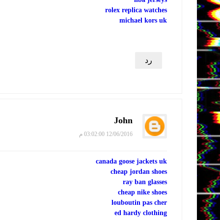
rolex replica watches
michael kors uk
رد
John
12/06/2016 03:02:00 م
canada goose jackets uk
cheap jordan shoes
ray ban glasses
cheap nike shoes
louboutin pas cher
ed hardy clothing