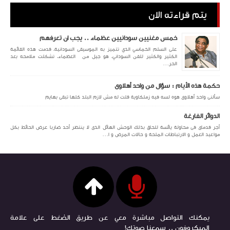
يتم قراءته الان
خمس مغنيين سودانيين عظماء .. يجب ان تعرفهم
على السلم الخماسي الذي تتميز به الموسيقى السودانية، قدمت هذه القائمة
الكثير والكثير للفن السوداني، هو جيل من العظماء، تشكلت ملامحه بعد
الحر...
حكمة هذه الأيام : سؤال من واحد أهلاوى
سألنى واحد أهلاوى هوه لسه فيه زملكاوية قلت له مش لازم البلد كلها تبقى بهايم
الدوائر الفارغة
أجر قدماى فى محاولة يائسة للحاق بذلك الوحش الهائل الذى لا ينتظر أحد ضاربا عرض الحائط بكل
مواعيد العمل و الارتباطات الملحة و حالات المرض و ا...
يمكنك التواصل مباشرة معي عن طريق الضغط على علامة
الميكروفون .. سمعنا صوتك!